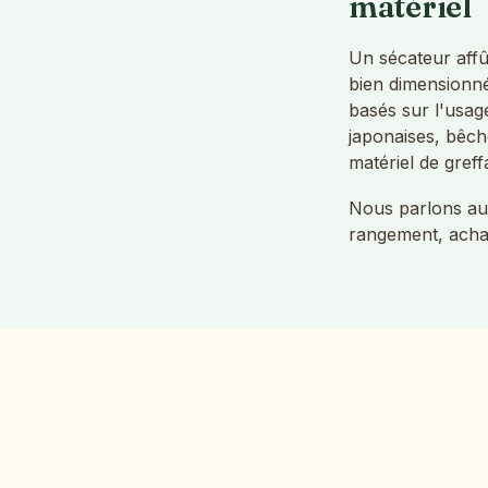
matériel
Un sécateur affû
bien dimensionn
basés sur l'usag
japonaises, bêch
matériel de greff
Nous parlons auss
rangement, achat