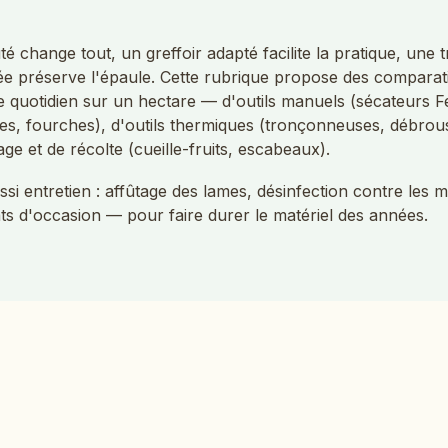
té change tout, un greffoir adapté facilite la pratique, un
ée préserve l'épaule. Cette rubrique propose des compara
e quotidien sur un hectare — d'outils manuels (sécateurs Fe
es, fourches), d'outils thermiques (tronçonneuses, débrous
age et de récolte (cueille-fruits, escabeaux).
i entretien : affûtage des lames, désinfection contre les m
s d'occasion — pour faire durer le matériel des années.