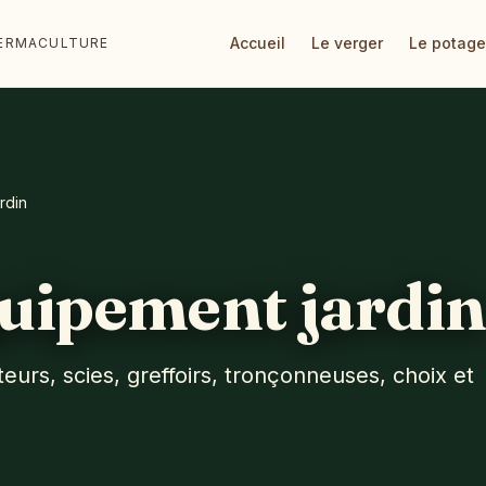
Accueil
Le verger
Le potage
 PERMACULTURE
rdin
quipement jardi
teurs, scies, greffoirs, tronçonneuses, choix et