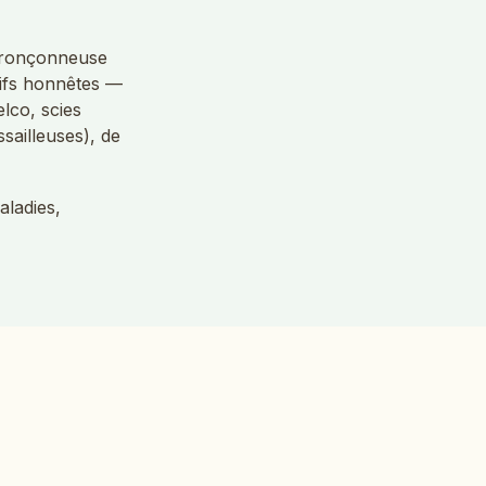
e tronçonneuse
tifs honnêtes —
lco, scies
sailleuses), de
aladies,