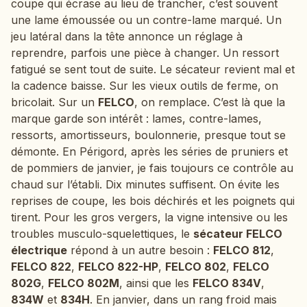
coupe qui écrase au lieu de trancher, c’est souvent
une lame émoussée ou un contre-lame marqué. Un
jeu latéral dans la tête annonce un réglage à
reprendre, parfois une pièce à changer. Un ressort
fatigué se sent tout de suite. Le sécateur revient mal et
la cadence baisse. Sur les vieux outils de ferme, on
bricolait. Sur un
FELCO
, on remplace. C’est là que la
marque garde son intérêt : lames, contre-lames,
ressorts, amortisseurs, boulonnerie, presque tout se
démonte. En Périgord, après les séries de pruniers et
de pommiers de janvier, je fais toujours ce contrôle au
chaud sur l’établi. Dix minutes suffisent. On évite les
reprises de coupe, les bois déchirés et les poignets qui
tirent. Pour les gros vergers, la vigne intensive ou les
troubles musculo-squelettiques, le
sécateur FELCO
électrique
répond à un autre besoin :
FELCO 812
,
FELCO 822
,
FELCO 822-HP
,
FELCO 802
,
FELCO
802G
,
FELCO 802M
, ainsi que les
FELCO 834V
,
834W
et
834H
. En janvier, dans un rang froid mais