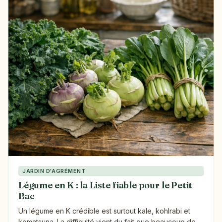
JARDIN D'AGRÉMENT
Légume en K : la Liste fiable pour le Petit
Bac
Un légume en K crédible est surtout kale, kohlrabi et
komatsuna. La difficulté vient du fait que beaucoup de