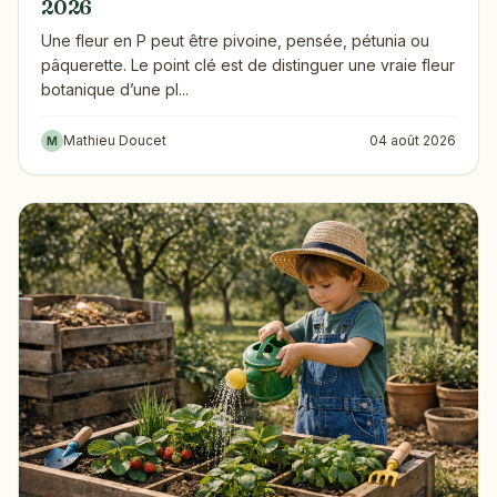
2026
Une fleur en P peut être pivoine, pensée, pétunia ou
pâquerette. Le point clé est de distinguer une vraie fleur
botanique d’une pl...
Mathieu Doucet
04 août 2026
M