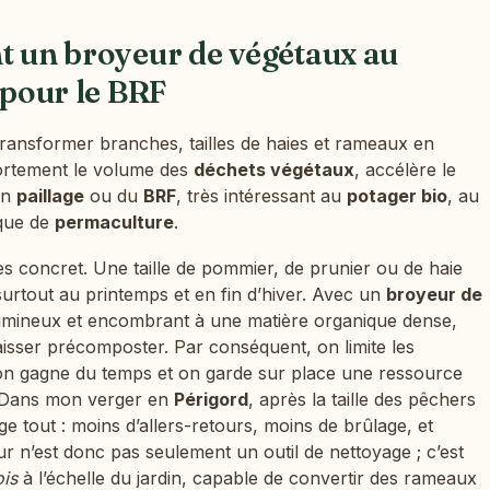
nt un broyeur de végétaux au
 pour le BRF
transformer branches, tailles de haies et rameaux en
fortement le volume des
déchets végétaux
, accélère le
un
paillage
ou du
BRF
, très intéressant au
potager bio
, au
ique de
permaculture
.
très concret. Une taille de pommier, de prunier ou de haie
 surtout au printemps et en fin d’hiver. Avec un
broyeur de
lumineux et encombrant à une matière organique dense,
laisser précomposter. Par conséquent, on limite les
on gagne du temps et on garde sur place une ressource
er. Dans mon verger en
Périgord
, après la taille des pêchers
e tout : moins d’allers-retours, moins de brûlage, et
 n’est donc pas seulement un outil de nettoyage ; c’est
ois
à l’échelle du jardin, capable de convertir des rameaux