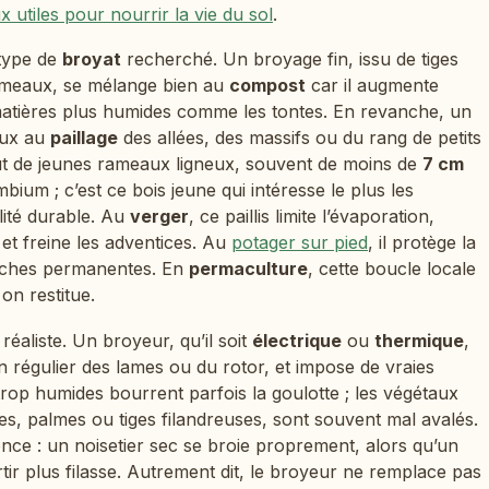
 utiles pour nourrir la vie du sol
.
type de
broyat
recherché. Un broyage fin, issu de tiges
 rameaux, se mélange bien au
compost
car il augmente
s matières plus humides comme les tontes. En revanche, un
eux au
paillage
des allées, des massifs ou du rang de petits
out de jeunes rameaux ligneux, souvent de moins de
7 cm
ium ; c’est ce bois jeune qui intéresse le plus les
lité durable. Au
verger
, ce paillis limite l’évaporation,
 et freine les adventices. Au
potager sur pied
, il protège la
anches permanentes. En
permaculture
, cette boucle locale
 on restitue.
éaliste. Un broyeur, qu’il soit
électrique
ou
thermique
,
n régulier des lames ou du rotor, et impose de vraies
trop humides bourrent parfois la goulotte ; les végétaux
res, palmes ou tiges filandreuses, sont souvent mal avalés.
sence : un noisetier sec se broie proprement, alors qu’un
ir plus filasse. Autrement dit, le broyeur ne remplace pas