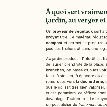
À quoi sert vraime
jardin, au verger et
Un
broyeur de végétaux
sert à 
broyat
utile. Ce matériau réduit 
compost
et permet de produire 
pied des fruitiers et dans une log
Au jardin productif, l’intérêt est 
de laurier prend vite de la place,
branches
, on passe d’un tas vo
facile à stocker, à épandre ou à 
remorques vers la
déchetterie
, 
que le sol sait très bien valoris
et des pommiers, ce réflexe chang
davantage d’autonomie. Le broyeur
un petit atelier de
traitement du b