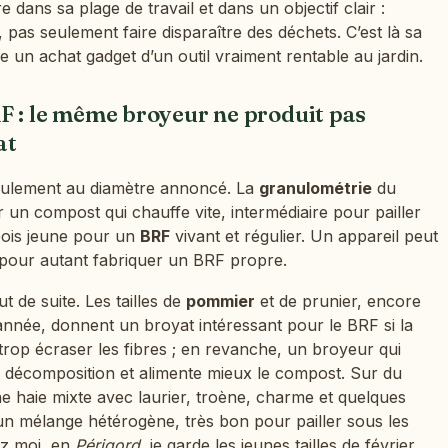
re dans sa plage de travail et dans un objectif clair :
 pas seulement faire disparaître des déchets. C’est là sa
ngue un achat gadget d’un outil vraiment rentable au jardin.
F : le même broyeur ne produit pas
at
eulement au diamètre annoncé. La
granulométrie
du
 un compost qui chauffe vite, intermédiaire pour pailler
 bois jeune pour un
BRF
vivant et régulier. Un appareil peut
 pour autant fabriquer un BRF propre.
ut de suite. Les tailles de
pommier
et de prunier, encore
année, donnent un broyat intéressant pour le BRF si la
rop écraser les fibres ; en revanche, un broyeur qui
a décomposition et alimente mieux le compost. Sur du
ne haie mixte avec laurier, troène, charme et quelques
un mélange hétérogène, très bon pour pailler sous les
ez moi, en
Périgord
, je garde les jeunes tailles de février