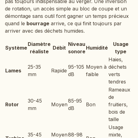
pas toujours indispensable au verger. Une inversion
de rotation, un accès simple au bloc de coupe et un
démontage sans outil font gagner un temps précieux
quand le
bourrage
arrive, ce qui finit toujours par
arriver avec des déchets humides.
Diamètre
Niveau
Usage
Système
Débit
Humidité
réaliste
sonore
type
Haies,
25-35
95-105
Moyen à
déchets
Lames
Rapide
mm
dB
faible
verts
tendres
Rameaux
de
30-45
85-95
Rotor
Moyen
Bon
fruitiers,
mm
dB
bois de
taille
Usage
35-45
Moyen
88-98
mixte,