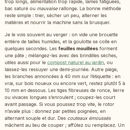
trop longs, alimentation trop rapide, lames fatiguées,
bac saturé ou
mauvaise
rallonge. La bonne méthode
reste simple : trier, sécher un peu, alterner les
matières et nourrir la machine sans la brusquer.
Je le vois souvent au verger : on vide une brouette
entière de tailles humides, et la goulotte se colle en
quelques secondes. Les
feuilles mouillées
forment
une pâte ; mélangez-les avec des brindilles sèches,
utiles aussi pour le
compost naturel au jardin
, ou
laissez-les ressuyer une demi-journée. Autre piège,
les branches annoncées à 40 mm sur l’étiquette : en
vrai, sur bois noueux ou encore vert, restez plutôt 5 à
10 mm en dessous. Les tiges fibreuses de ronce, lierre
ou vivaces longues s’enroulent ; coupez-les court
avant passage. Si vous poussez trop vite, le rotor
n’avale plus : donnez par petites poignées, en
alternant souple et dur. Des
couteaux émoussés
mâchent au lieu de couper ; affûtez ou remplacez. Un