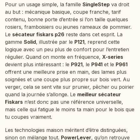
Pour un usage simple, la famille
SingleStep
va droit
au but : mécanique basique, coupe franche, tarif
contenu, bonne porte d’entrée si l’on taille quelques
rosiers, framboisiers ou jeunes rameaux de pommier.
Le
sécateur fiskars p26
reste dans cet esprit. La
gamme
Solid
, illustrée par le
P121
, reprend cette
logique avec un peu plus de confort pour l’entretien
régulier. Quand on monte en fréquence,
X-series
devient plus intéressant : le
P921
, le
P941
et le
P961
offrent une meilleure prise en main, des lames plus
soignées et une coupe plus propre sur bois vert. Au
verger, cela se sent vite sur prunier, pêcher ou poirier
quand la journée s’allonge. Le
meilleur sécateur
Fiskars
n’est donc pas une référence universelle,
mais celle qui fatigue le moins ta main pour le bois que
tu coupes vraiment.
Les technologies maison méritent d’être distinguées,
sinon on mélange tout.
PowerLever
, qu’on retrouve