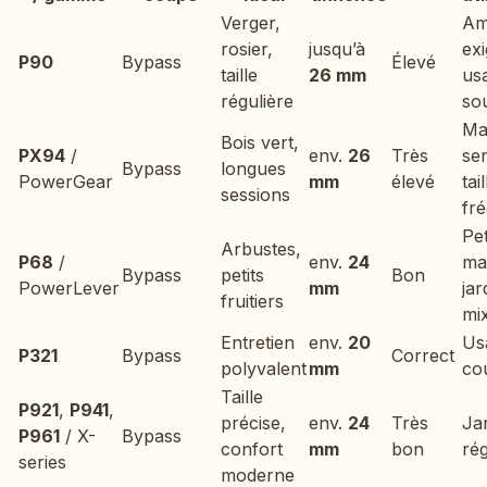
Verger,
Am
rosier,
jusqu’à
exi
P90
Bypass
Élevé
taille
26 mm
us
régulière
so
Ma
Bois vert,
PX94
/
env.
26
Très
sen
Bypass
longues
PowerGear
mm
élevé
tail
sessions
fr
Pet
Arbustes,
P68
/
env.
24
ma
Bypass
petits
Bon
PowerLever
mm
jar
fruitiers
mi
Entretien
env.
20
Us
P321
Bypass
Correct
polyvalent
mm
co
Taille
P921
,
P941
,
précise,
env.
24
Très
Jar
P961
/ X-
Bypass
confort
mm
bon
rég
series
moderne