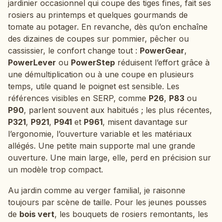
jardinier occasionnel qui coupe des tiges fines, fait ses
rosiers au printemps et quelques gourmands de
tomate au potager. En revanche, dès qu’on enchaîne
des dizaines de coupes sur pommier, pêcher ou
cassissier, le confort change tout :
PowerGear
,
PowerLever
ou
PowerStep
réduisent l’effort grâce à
une démultiplication ou à une coupe en plusieurs
temps, utile quand le poignet est sensible. Les
références visibles en SERP, comme
P26
,
P83
ou
P90
, parlent souvent aux habitués ; les plus récentes,
P321
,
P921
,
P941
et
P961
, misent davantage sur
l’ergonomie, l’ouverture variable et les matériaux
allégés. Une petite main supporte mal une grande
ouverture. Une main large, elle, perd en précision sur
un modèle trop compact.
Au jardin comme au verger familial, je raisonne
toujours par scène de taille. Pour les jeunes pousses
de
bois vert
, les bouquets de rosiers remontants, les