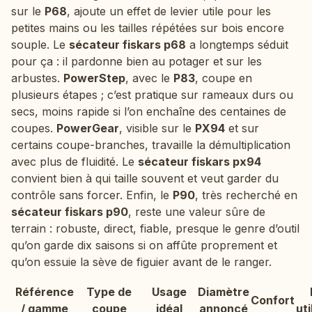
sur le
P68
, ajoute un effet de levier utile pour les
petites mains ou les tailles répétées sur bois encore
souple. Le
sécateur fiskars p68
a longtemps séduit
pour ça : il pardonne bien au potager et sur les
arbustes.
PowerStep
, avec le
P83
, coupe en
plusieurs étapes ; c’est pratique sur rameaux durs ou
secs, moins rapide si l’on enchaîne des centaines de
coupes.
PowerGear
, visible sur le
PX94
et sur
certains coupe-branches, travaille la démultiplication
avec plus de fluidité. Le
sécateur fiskars px94
convient bien à qui taille souvent et veut garder du
contrôle sans forcer. Enfin, le
P90
, très recherché en
sécateur fiskars p90
, reste une valeur sûre de
terrain : robuste, direct, fiable, presque le genre d’outil
qu’on garde dix saisons si on affûte proprement et
qu’on essuie la sève de figuier avant de le ranger.
Référence
Type de
Usage
Diamètre
Confort
/ gamme
coupe
idéal
annoncé
uti