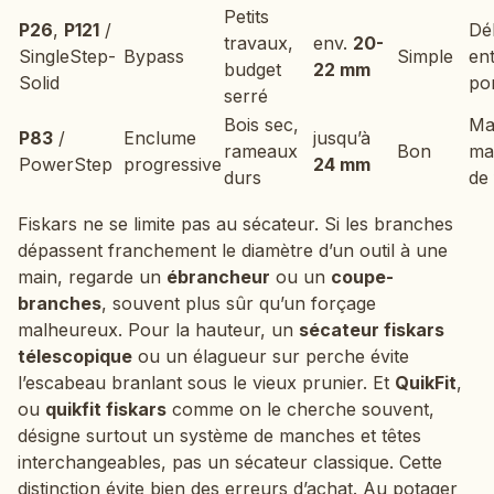
Petits
P26
,
P121
/
Dé
travaux,
env.
20-
SingleStep-
Bypass
Simple
ent
budget
22 mm
Solid
po
serré
Bois sec,
Ma
P83
/
Enclume
jusqu’à
rameaux
Bon
ma
PowerStep
progressive
24 mm
durs
de
Fiskars ne se limite pas au sécateur. Si les branches
dépassent franchement le diamètre d’un outil à une
main, regarde un
ébrancheur
ou un
coupe-
branches
, souvent plus sûr qu’un forçage
malheureux. Pour la hauteur, un
sécateur fiskars
télescopique
ou un élagueur sur perche évite
l’escabeau branlant sous le vieux prunier. Et
QuikFit
,
ou
quikfit fiskars
comme on le cherche souvent,
désigne surtout un système de manches et têtes
interchangeables, pas un sécateur classique. Cette
distinction évite bien des erreurs d’achat. Au potager