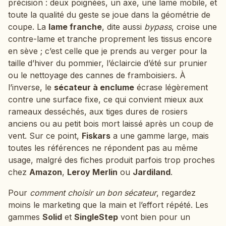
précision : deux poignées, un axe, une lame mobile, et
toute la qualité du geste se joue dans la géométrie de
coupe. La
lame franche
, dite aussi
bypass
, croise une
contre-lame et tranche proprement les tissus encore
en sève ; c’est celle que je prends au verger pour la
taille d’hiver du pommier, l’éclaircie d’été sur prunier
ou le nettoyage des cannes de framboisiers. À
l’inverse, le
sécateur à enclume
écrase légèrement
contre une surface fixe, ce qui convient mieux aux
rameaux desséchés, aux tiges dures de rosiers
anciens ou au petit bois mort laissé après un coup de
vent. Sur ce point,
Fiskars
a une gamme large, mais
toutes les références ne répondent pas au même
usage, malgré des fiches produit parfois trop proches
chez
Amazon
,
Leroy Merlin
ou
Jardiland
.
Pour
comment choisir un bon sécateur
, regardez
moins le marketing que la main et l’effort répété. Les
gammes
Solid
et
SingleStep
vont bien pour un