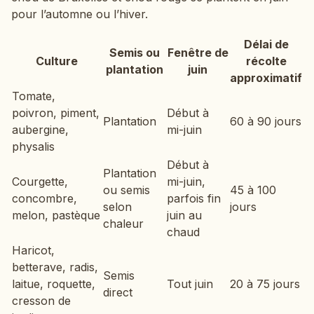
pour l’automne ou l’hiver.
Délai de
Semis ou
Fenêtre de
Culture
récolte
plantation
juin
approximatif
Tomate,
poivron, piment,
Début à
Plantation
60 à 90 jours
aubergine,
mi-juin
physalis
Début à
Plantation
Courgette,
mi-juin,
ou semis
45 à 100
concombre,
parfois fin
selon
jours
melon, pastèque
juin au
chaleur
chaud
Haricot,
betterave, radis,
Semis
laitue, roquette,
Tout juin
20 à 75 jours
direct
cresson de