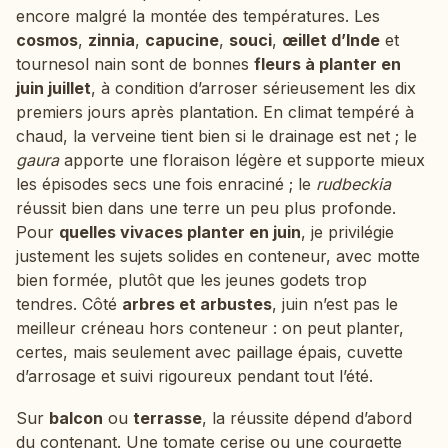
encore malgré la montée des températures. Les
cosmos
,
zinnia
,
capucine
,
souci
,
œillet d’Inde
et
tournesol nain sont de bonnes
fleurs à planter en
juin juillet
, à condition d’arroser sérieusement les dix
premiers jours après plantation. En climat tempéré à
chaud, la verveine tient bien si le drainage est net ; le
gaura
apporte une floraison légère et supporte mieux
les épisodes secs une fois enraciné ; le
rudbeckia
réussit bien dans une terre un peu plus profonde.
Pour
quelles vivaces planter en juin
, je privilégie
justement les sujets solides en conteneur, avec motte
bien formée, plutôt que les jeunes godets trop
tendres. Côté
arbres et arbustes
, juin n’est pas le
meilleur créneau hors conteneur : on peut planter,
certes, mais seulement avec paillage épais, cuvette
d’arrosage et suivi rigoureux pendant tout l’été.
Sur
balcon
ou
terrasse
, la réussite dépend d’abord
du contenant. Une tomate cerise ou une courgette