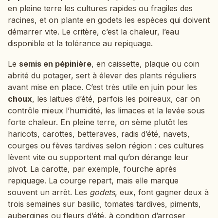
en pleine terre les cultures rapides ou fragiles des
racines, et on plante en godets les espèces qui doivent
démarrer vite. Le critère, c’est la chaleur, l’eau
disponible et la tolérance au repiquage.
Le
semis en pépinière
, en caissette, plaque ou coin
abrité du potager, sert à élever des plants réguliers
avant mise en place. C’est très utile en juin pour les
choux
, les laitues d’été, parfois les poireaux, car on
contrôle mieux l’humidité, les limaces et la levée sous
forte chaleur. En pleine terre, on sème plutôt les
haricots, carottes, betteraves, radis d’été, navets,
courges ou fèves tardives selon région : ces cultures
lèvent vite ou supportent mal qu’on dérange leur
pivot. La carotte, par exemple, fourche après
repiquage. La courge repart, mais elle marque
souvent un arrêt. Les
godets
, eux, font gagner deux à
trois semaines sur basilic, tomates tardives, piments,
aubergines ou fleurs d’été, à condition d’arroser