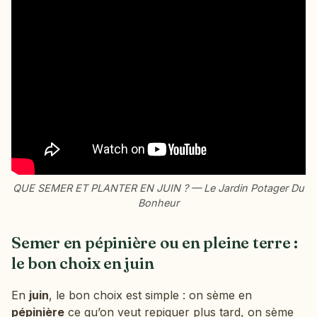
QUE SEMER ET PLANTER EN JUIN ? — Le Jardin Potager Du
Bonheur
Semer en pépinière ou en pleine terre :
le bon choix en juin
En
juin
, le bon choix est simple : on sème en
pépinière
ce qu’on veut repiquer plus tard, on sème