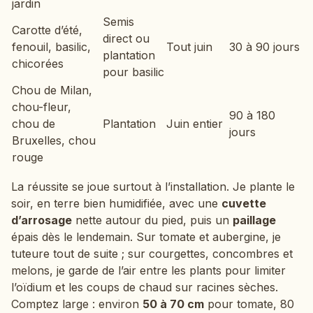
jardin
Semis
Carotte d’été,
direct ou
fenouil, basilic,
Tout juin
30 à 90 jours
plantation
chicorées
pour basilic
Chou de Milan,
chou-fleur,
90 à 180
chou de
Plantation
Juin entier
jours
Bruxelles, chou
rouge
La réussite se joue surtout à l’installation. Je plante le
soir, en terre bien humidifiée, avec une
cuvette
d’arrosage
nette autour du pied, puis un
paillage
épais dès le lendemain. Sur tomate et aubergine, je
tuteure tout de suite ; sur courgettes, concombres et
melons, je garde de l’air entre les plants pour limiter
l’oïdium et les coups de chaud sur racines sèches.
Comptez large : environ
50 à 70 cm
pour tomate, 80