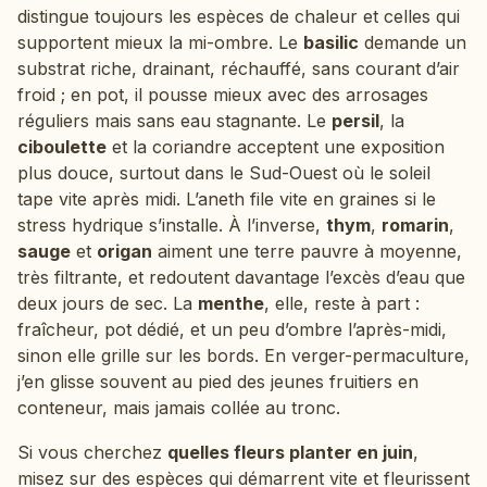
distingue toujours les espèces de chaleur et celles qui
supportent mieux la mi-ombre. Le
basilic
demande un
substrat riche, drainant, réchauffé, sans courant d’air
froid ; en pot, il pousse mieux avec des arrosages
réguliers mais sans eau stagnante. Le
persil
, la
ciboulette
et la coriandre acceptent une exposition
plus douce, surtout dans le Sud-Ouest où le soleil
tape vite après midi. L’aneth file vite en graines si le
stress hydrique s’installe. À l’inverse,
thym
,
romarin
,
sauge
et
origan
aiment une terre pauvre à moyenne,
très filtrante, et redoutent davantage l’excès d’eau que
deux jours de sec. La
menthe
, elle, reste à part :
fraîcheur, pot dédié, et un peu d’ombre l’après-midi,
sinon elle grille sur les bords. En verger-permaculture,
j’en glisse souvent au pied des jeunes fruitiers en
conteneur, mais jamais collée au tronc.
Si vous cherchez
quelles fleurs planter en juin
,
misez sur des espèces qui démarrent vite et fleurissent