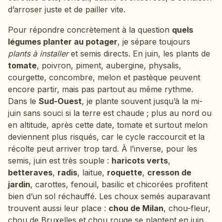
d’arroser juste et de pailler vite.
Pour répondre concrètement à la question
quels
légumes planter au potager
, je sépare toujours
plants à installer
et semis directs. En juin, les plants de
tomate
, poivron, piment, aubergine, physalis,
courgette, concombre, melon et pastèque peuvent
encore partir, mais pas partout au même rythme.
Dans le
Sud-Ouest
, je plante souvent jusqu’à la mi-
juin sans souci si la terre est chaude ; plus au nord ou
en altitude, après cette date, tomate et surtout melon
deviennent plus risqués, car le cycle raccourcit et la
récolte peut arriver trop tard. À l’inverse, pour les
semis, juin est très souple :
haricots verts
,
betteraves
,
radis
, laitue,
roquette
,
cresson de
jardin
, carottes, fenouil, basilic et chicorées profitent
bien d’un sol réchauffé. Les choux semés auparavant
trouvent aussi leur place :
chou de Milan
, chou-fleur,
chou de Bruxelles et chou rouge se plantent en juin