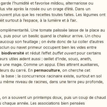
arde l’humidité et favorise mildiou, alternariose ou
lus vite après la rosée ou un orage d’été. Dans un
souvent plus que les recettes toutes faites. Les légumes ont
éit surtout à l’espace, à la lumière et à l’air.
complémentarité. Une tomate palissée laisse de la place au
s, puis pour un basilic quand la chaleur arrive. Un chou
ucoup son feuillage ; on évite donc de lui coller d’autres
esclun ou navet primeur occupent bien les vides entre
a
biodiversité
et réduit l’effet
buffet ouvert
pour certains
urs utiles aident aussi : œillet d’Inde, souci, aneth,
une magie. Comme un appui. Elles attirent auxiliaires,
 odeurs du carré. En
permaculture
, on cherche cet
r la base : la concurrence racinaire existe, surtout en sol
u même niveau de racines, dans une terre peu profonde,
, on a souvent un printemps doux, puis un coup de chaud
vois chaque année. Les associations bien pensées