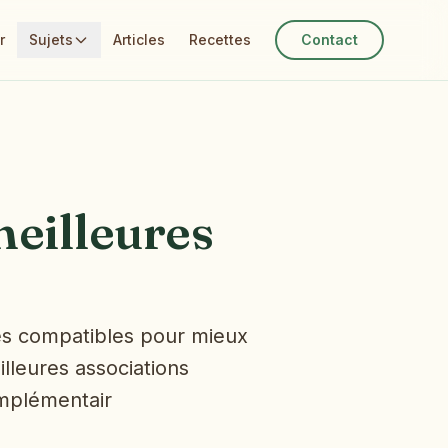
r
Sujets
Articles
Recettes
Contact
meilleures
tes compatibles pour mieux
illeures associations
omplémentair