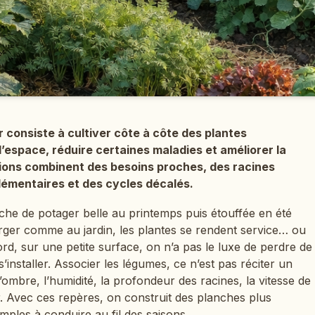
 consiste à cultiver côte à côte des plantes
l’espace, réduire certaines maladies et améliorer la
tions combinent des besoins proches, des racines
lémentaires et des cycles décalés.
che de potager belle au printemps puis étouffée en été
rger comme au jardin, les plantes se rendent service… ou
d, sur une petite surface, on n’a pas le luxe de perdre de
 s’installer. Associer les légumes, ce n’est pas réciter un
’ombre, l’humidité, la profondeur des racines, la vitesse de
air. Avec ces repères, on construit des planches plus
imples à conduire au fil des saisons.