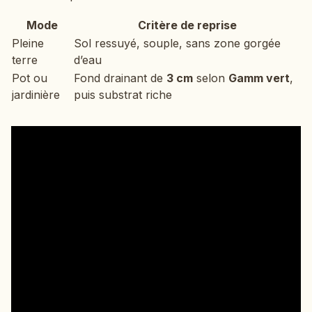
Mode
Critère de reprise
Pleine
Sol ressuyé, souple, sans zone gorgée
terre
d’eau
Pot ou
Fond drainant de
3 cm
selon
Gamm vert
,
jardinière
puis substrat riche