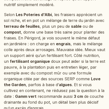
nutritif simplement modéré.
Selon
Les Poteries d'Albi
, les fraisiers apprécient un
sol riche, et en pot un mélange de terre du jardin avec
terreau de feuilles
, plus un peu de
sable
ou de
compost
, donne une base très saine pour planter des
fraises. En Périgord, je vois souvent le même défaut
en jardinière : on charge en
engrais
, mais le mélange
colle après deux arrosages. Mauvaise idée. Mieux vaut
un support aéré qu’un fertilisant fort. Côté nutrition,
un
fertilisant organique
doux peut aider si la terre est
pauvre, à la plantation puis en entretien léger, par
exemple avec du compost mûr ou une formule
organique citée par des sources SERP comme
Love
the Garden
, parfois à base d’
algues
. Et si vous
cultivez en contenant, ne réduisez pas la question à la
date :
Gamm vert
recommande aussi
3 cm
de couche
drainante au fond du pot, un détail bien plus décisif
qu’un excès d’engrais.