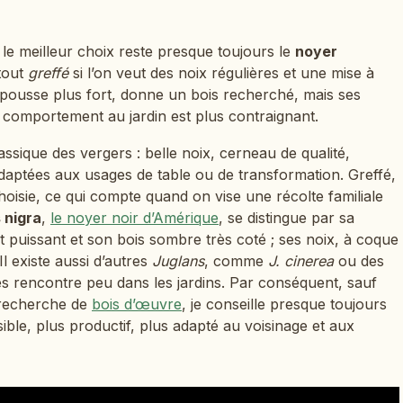
 le meilleur choix reste presque toujours le
noyer
tout
greffé
si l’on veut des noix régulières et une mise à
pousse plus fort, donne un bois recherché, mais ses
n comportement au jardin est plus contraignant.
assique des vergers : belle noix, cerneau de qualité,
adaptées aux usages de table ou de transformation. Greffé,
 choisie, ce qui compte quand on vise une récolte familiale
 nigra
,
le noyer noir d’Amérique
, se distingue par sa
 puissant et son bois sombre très coté ; ses noix, à coque
Il existe aussi d’autres
Juglans
, comme
J. cinerea
ou des
es rencontre peu dans les jardins. Par conséquent, sauf
u recherche de
bois d’œuvre
, je conseille presque toujours
isible, plus productif, plus adapté au voisinage et aux