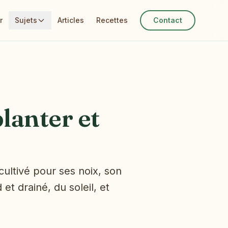
r
Sujets
Articles
Recettes
Contact
planter et
cultivé pour ses noix, son
t drainé, du soleil, et