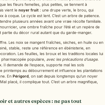
e les fleurs femelles, plus petites, se tiennent à
is vient le
noyer fruit
: une drupe verte, le brou, qui
oix à coque. Le cycle est lent. C’est un arbre de patience.
attendre plusieurs années avant une vraie récolte familiale.
ourricier, une ombre fraîche pour l’été et un repère de
it partie du décor rural autant que du garde-manger.
offre. Les noix se mangent fraîches, sèches, en huile ou en
einé, stable, reste une référence en ébénisterie, en
oration. Les feuilles, les broux et les traditions locales lui
en pharmacopée populaire,
avec les précautions d’usage
.
x. Il demande de l’espace, supporte mal les sols
 de printemps au débourrement et influence les plantations
one. En
Périgord
, on sait depuis longtemps qu’un noyer
Mal placé, il complique tout. C’est un arbre magnifique,
r et autres espèces : ne pas tout