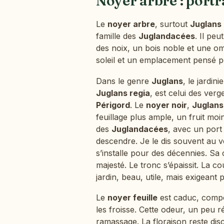
Noyer arbre : portra
Le
noyer arbre
, surtout
Juglans 
famille des
Juglandacées
. Il peu
des noix, un bois noble et une om
soleil et un emplacement pensé 
Dans le genre
Juglans
, le jardin
Juglans regia
, est celui des ver
Périgord
. Le
noyer noir
,
Juglans
feuillage plus ample, un fruit moi
des
Juglandacées
, avec un port
descendre. Je le dis souvent au ve
s’installe pour des décennies. Sa 
majesté. Le tronc s’épaissit. La c
jardin, beau, utile, mais exigeant
Le
noyer feuille
est caduc, compo
les froisse. Cette odeur, un peu r
ramassage. La floraison reste di