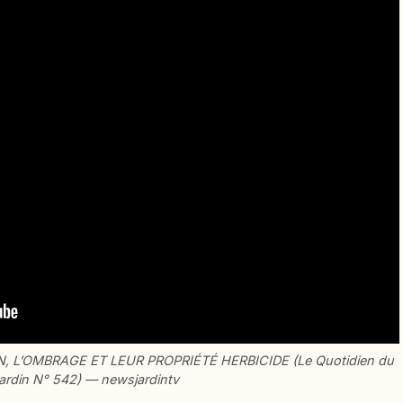
 L’OMBRAGE ET LEUR PROPRIÉTÉ HERBICIDE (Le Quotidien du
ardin N° 542) — newsjardintv