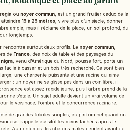
it, botanique et place au jardin
regia
ou
noyer commun
, est un grand fruitier caduc de la
t atteindre
15 à 25 mètres
, vivre plus d’un siècle, donner
bre ample, mais il réclame de la place, un sol profond, du
pour longtemps.
ier rencontre surtout deux profils. Le
noyer commun
,
gers de
France
, des noix de table et des paysages du
 nigra
, venu d’Amérique du Nord, pousse fort, porte un
ns facile à casser et un bois très recherché. Ce sont bien
 large, une charpente puissante et une racine qui aime
rger : un noyer ne se glisse pas dans un coin libre, il
croissance est assez rapide jeune, puis l’arbre prend de la
ouronne s’étale. Un sujet adulte devient un vrai volume de
 pour le voisinage, l’ombre et la concurrence racinaire.
sé de grandes folioles souples, au parfum net quand on
ésineuse, rappelle aussitôt les mains tachées après le
scrète. Au printemps, les chatons mâles pendent avant ou