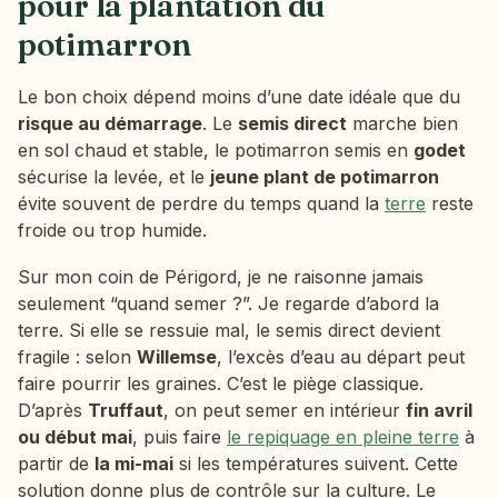
pour la plantation du
potimarron
Le bon choix dépend moins d’une date idéale que du
risque au démarrage
. Le
semis direct
marche bien
en sol chaud et stable, le potimarron semis en
godet
sécurise la levée, et le
jeune plant de potimarron
évite souvent de perdre du temps quand la
terre
reste
froide ou trop humide.
Sur mon coin de Périgord, je ne raisonne jamais
seulement “quand semer ?”. Je regarde d’abord la
terre. Si elle se ressuie mal, le semis direct devient
fragile : selon
Willemse
, l’excès d’eau au départ peut
faire pourrir les graines. C’est le piège classique.
D’après
Truffaut
, on peut semer en intérieur
fin avril
ou début mai
, puis faire
le repiquage en pleine terre
à
partir de
la mi-mai
si les températures suivent. Cette
solution donne plus de contrôle sur la culture. Le