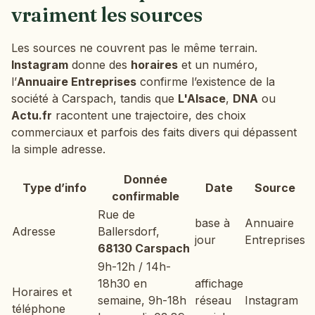
vraiment les sources
Les sources ne couvrent pas le même terrain.
Instagram
donne des
horaires
et un numéro,
l’
Annuaire Entreprises
confirme l’existence de la
société à Carspach, tandis que
L'Alsace
,
DNA
ou
Actu.fr
racontent une trajectoire, des choix
commerciaux et parfois des faits divers qui dépassent
la simple adresse.
Donnée
Type d’info
Date
Source
confirmable
Rue de
base à
Annuaire
Adresse
Ballersdorf,
jour
Entreprises
68130 Carspach
9h-12h / 14h-
18h30 en
affichage
Horaires et
semaine, 9h-18h
réseau
Instagram
téléphone