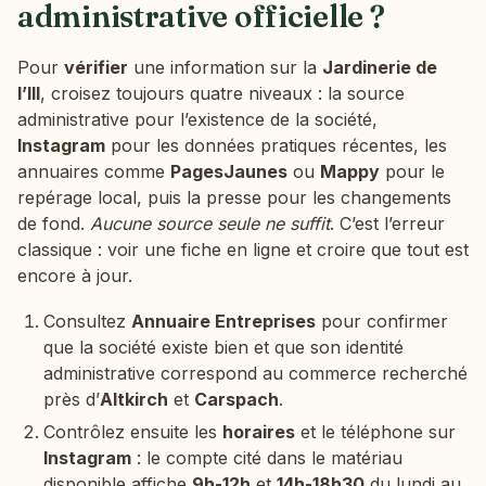
administrative officielle ?
Pour
vérifier
une information sur la
Jardinerie de
l’Ill
, croisez toujours quatre niveaux : la source
administrative pour l’existence de la société,
Instagram
pour les données pratiques récentes, les
annuaires comme
PagesJaunes
ou
Mappy
pour le
repérage local, puis la presse pour les changements
de fond.
Aucune source seule ne suffit
. C’est l’erreur
classique : voir une fiche en ligne et croire que tout est
encore à jour.
Consultez
Annuaire Entreprises
pour confirmer
que la société existe bien et que son identité
administrative correspond au commerce recherché
près d’
Altkirch
et
Carspach
.
Contrôlez ensuite les
horaires
et le téléphone sur
Instagram
: le compte cité dans le matériau
disponible affiche
9h-12h
et
14h-18h30
du lundi au