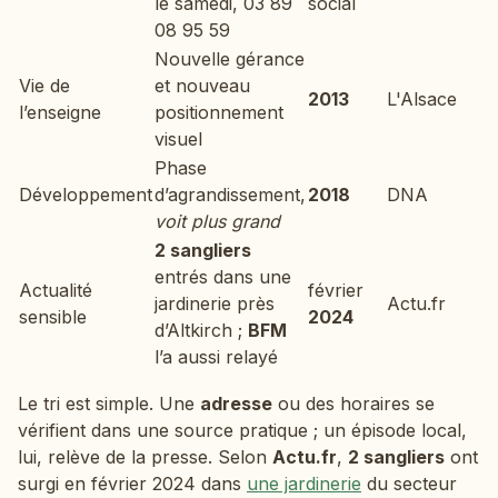
le samedi, 03 89
social
08 95 59
Nouvelle gérance
Vie de
et nouveau
2013
L'Alsace
l’enseigne
positionnement
visuel
Phase
Développement
d’agrandissement,
2018
DNA
voit plus grand
2 sangliers
entrés dans une
Actualité
février
jardinerie près
Actu.fr
sensible
2024
d’Altkirch ;
BFM
l’a aussi relayé
Le tri est simple. Une
adresse
ou des horaires se
vérifient dans une source pratique ; un épisode local,
lui, relève de la presse. Selon
Actu.fr
,
2 sangliers
ont
surgi en février 2024 dans
une jardinerie
du secteur