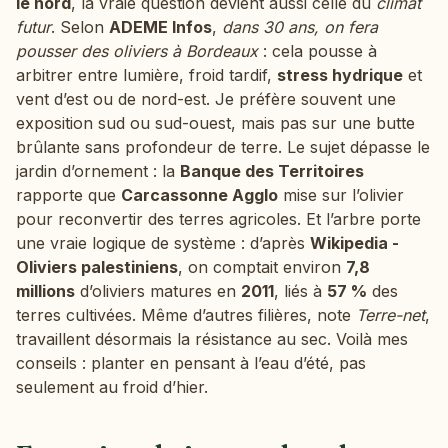
le nord
, la vraie question devient aussi celle du
climat
futur
. Selon
ADEME Infos
,
dans 30 ans, on fera
pousser des oliviers à Bordeaux
: cela pousse à
arbitrer entre lumière, froid tardif,
stress hydrique
et
vent d’est ou de nord-est. Je préfère souvent une
exposition sud ou sud-ouest, mais pas sur une butte
brûlante sans profondeur de terre. Le sujet dépasse le
jardin d’ornement : la
Banque des Territoires
rapporte que
Carcassonne Agglo
mise sur l’olivier
pour reconvertir des terres agricoles. Et l’arbre porte
une vraie logique de système : d’après
Wikipedia -
Oliviers palestiniens
, on comptait environ
7,8
millions
d’oliviers matures en
2011
, liés à
57 %
des
terres cultivées. Même d’autres filières, note
Terre-net
,
travaillent désormais la résistance au sec. Voilà mes
conseils : planter en pensant à l’eau d’été, pas
seulement au froid d’hier.