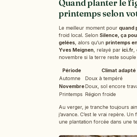
Quand planter le f
printemps selon vo
Le meilleur moment pour
quand p
froid local. Selon
Silence, ça po
gelées
, alors qu’un
printemps en
Yves Meignen
, relayé par
ici.fr
,
novembre si la terre reste souple
Période
Climat adapté
Automne
Doux à tempéré
Novembre
Doux, sol encore trava
Printemps
Région froide
Au verger, je tranche toujours ains
j’avance. C’est le vrai repère. U
une plantation forcée dans une ter