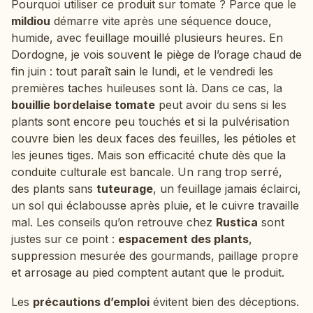
Pourquoi utiliser ce produit sur tomate ? Parce que le
mildiou
démarre vite après une séquence douce,
humide, avec feuillage mouillé plusieurs heures. En
Dordogne, je vois souvent le piège de l’orage chaud de
fin juin : tout paraît sain le lundi, et le vendredi les
premières taches huileuses sont là. Dans ce cas, la
bouillie bordelaise tomate
peut avoir du sens si les
plants sont encore peu touchés et si la pulvérisation
couvre bien les deux faces des feuilles, les pétioles et
les jeunes tiges. Mais son efficacité chute dès que la
conduite culturale est bancale. Un rang trop serré,
des plants sans
tuteurage
, un feuillage jamais éclairci,
un sol qui éclabousse après pluie, et le cuivre travaille
mal. Les conseils qu’on retrouve chez
Rustica
sont
justes sur ce point :
espacement des plants
,
suppression mesurée des gourmands, paillage propre
et arrosage au pied comptent autant que le produit.
Les
précautions d’emploi
évitent bien des déceptions.