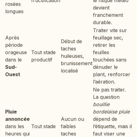
fructification
le risque météo
rosées
devient
longues
franchement
durable.
Traiter vite sur
Après
feuillage sec,
Début de
période
retirer les
taches
orageuse
Tout stade
feuilles
huileuses,
dans le
productif
touchées sans
brunissement
Sud-
dénuder le
localisé
Ouest
plant, renforcer
l’aération.
Ne pas traiter.
La question
bouillie
Pluie
bordelaise pluie
annoncée
Aucun ou
dépend de
dans les
Tout stade
faibles
l’étiquette, mais il
heures qui
taches
faut viser une