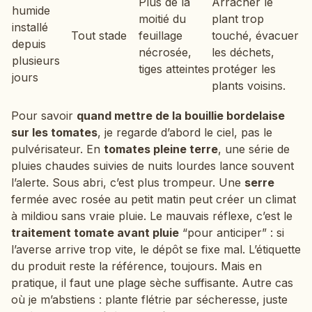
Plus de la
Arracher le
humide
moitié du
plant trop
installé
Tout stade
feuillage
touché, évacuer
depuis
nécrosée,
les déchets,
plusieurs
tiges atteintes
protéger les
jours
plants voisins.
Pour savoir
quand mettre de la bouillie bordelaise
sur les tomates
, je regarde d’abord le ciel, pas le
pulvérisateur. En
tomates pleine terre
, une série de
pluies chaudes suivies de nuits lourdes lance souvent
l’alerte. Sous abri, c’est plus trompeur. Une
serre
fermée avec rosée au petit matin peut créer un climat
à mildiou sans vraie pluie. Le mauvais réflexe, c’est le
traitement tomate avant pluie
“pour anticiper” : si
l’averse arrive trop vite, le dépôt se fixe mal. L’étiquette
du produit reste la référence, toujours. Mais en
pratique, il faut une plage sèche suffisante. Autre cas
où je m’abstiens : plante flétrie par sécheresse, juste