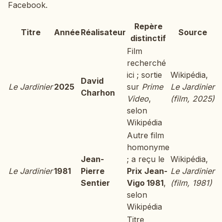
Facebook.
Repère
Titre
Année
Réalisateur
Source
distinctif
Film
recherché
ici ; sortie
Wikipédia,
David
Le Jardinier
2025
sur
Prime
Le Jardinier
Charhon
Video
,
(film, 2025)
selon
Wikipédia
Autre film
homonyme
Jean-
; a reçu le
Wikipédia,
Le Jardinier
1981
Pierre
Prix Jean-
Le Jardinier
Sentier
Vigo 1981
,
(film, 1981)
selon
Wikipédia
Titre