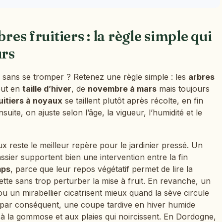
bres fruitiers : la règle simple qui
urs
sans se tromper ? Retenez une règle simple : les
arbres
out en
taille d’hiver
, de
novembre à mars
mais toujours
uitiers à noyaux
se taillent plutôt après récolte, en fin
uite, on ajuste selon l’âge, la vigueur, l’humidité et le
x reste le meilleur repère pour le jardinier pressé. Un
sier supportent bien une intervention entre la fin
mps
, parce que leur repos végétatif permet de lire la
ette sans trop perturber la mise à fruit. En revanche, un
u un mirabellier cicatrisent mieux quand la sève circule
; par conséquent, une coupe tardive en hiver humide
 la gommose et aux plaies qui noircissent. En Dordogne,