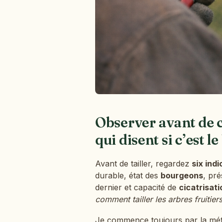
Observer avant de c
qui disent si c’est
Avant de tailler, regardez
six ind
durable, état des
bourgeons
, pr
dernier et capacité de
cicatrisati
comment tailler les arbres fruitier
Je commence toujours par la mété