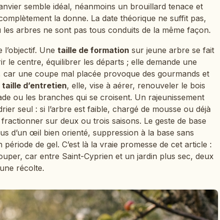
, janvier semble idéal, néanmoins un brouillard tenace et
complètement la donne. La date théorique ne suffit pas,
ù les arbres ne sont pas tous conduits de la même façon.
 l’objectif. Une
taille de formation
sur jeune arbre se fait
ir le centre, équilibrer les départs ; elle demande une
es, car une coupe mal placée provoque des gourmands et
a
taille d’entretien
, elle, vise à aérer, renouveler le bois
alade ou les branches qui se croisent. Un rajeunissement
ier seul : si l’arbre est faible, chargé de mousse ou déjà
 fractionner sur deux ou trois saisons. Le geste de base
us d’un œil bien orienté, suppression à la base sans
n période de gel. C’est là la vraie promesse de cet article :
uper, car entre Saint-Cyprien et un jardin plus sec, deux
une récolte.