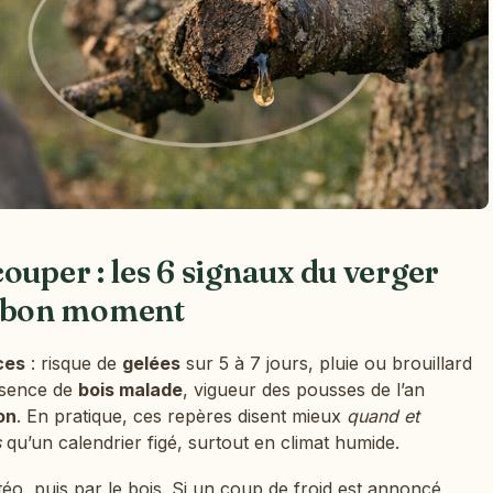
ouper : les 6 signaux du verger
 le bon moment
ices
: risque de
gelées
sur 5 à 7 jours, pluie ou brouillard
ésence de
bois malade
, vigueur des pousses de l’an
on
. En pratique, ces repères disent mieux
quand et
s
qu’un calendrier figé, surtout en climat humide.
o, puis par le bois. Si un coup de froid est annoncé,