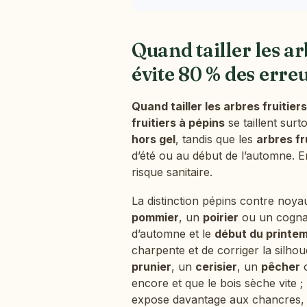
Quand tailler les ar
évite 80 % des erre
Quand tailler les arbres fruitiers
fruitiers à pépins
se taillent surt
hors gel
, tandis que les
arbres fr
d’été ou au début de l’automne. Ens
risque sanitaire.
La distinction pépins contre noyau
pommier
, un
poirier
ou un cognas
d’automne et le
début du printe
charpente et de corriger la silhou
prunier
, un
cerisier
, un
pêcher
o
encore et que le bois sèche vite 
expose davantage aux chancres, à