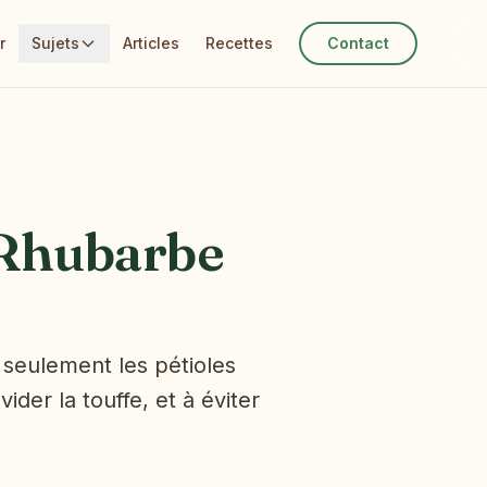
r
Sujets
Articles
Recettes
Contact
 Rhubarbe
t seulement les pétioles
der la touffe, et à éviter