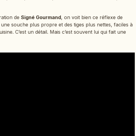
ration de
Signé Gourmand
, on voit bien ce réflexe de
 une souche plus propre et des tiges plus nettes, faciles à
isine. C’est un détail. Mais c’est souvent lui qui fait une