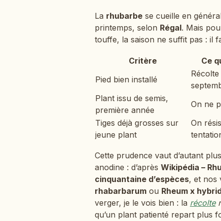
La
rhubarbe
se cueille en généra
printemps, selon
Régal
. Mais pou
touffe, la saison ne suffit pas : il 
Critère
Ce qu
Récolte 
Pied bien installé
septem
Plant issu de semis,
On ne p
première année
Tiges déjà grosses sur
On résis
jeune plant
tentatio
Cette prudence vaut d’autant plus
anodine : d’après
Wikipédia – Rh
cinquantaine d’espèces
, et nos
rhabarbarum
ou
Rheum x hybri
verger, je le vois bien : la
récolte
r
qu’un plant patienté repart plus fo