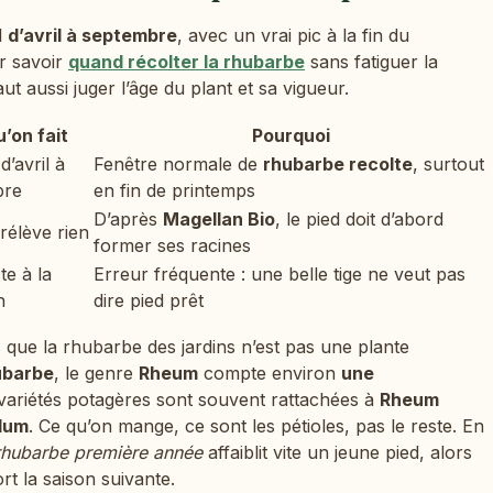
l
d’avril à septembre
, avec un vrai pic à la fin du
r savoir
quand récolter la rhubarbe
sans fatiguer la
faut aussi juger l’âge du plant et sa vigueur.
’on fait
Pourquoi
d’avril à
Fenêtre normale de
rhubarbe recolte
, surtout
bre
en fin de printemps
D’après
Magellan Bio
, le pied doit d’abord
rélève rien
former ses racines
te à la
Erreur fréquente : une belle tige ne veut pas
n
dire pied prêt
 que la rhubarbe des jardins n’est pas une plante
ubarbe
, le genre
Rheum
compte environ
une
 variétés potagères sont souvent rattachées à
Rheum
dum
. Ce qu’on mange, ce sont les pétioles, pas le reste. En
hubarbe première année
affaiblit vite un jeune pied, alors
rt la saison suivante.