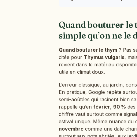
Quand bouturer le 
simple qu’on ne le d
Quand bouturer le thym
? Pas se
citée pour
Thymus vulgaris
, mai
revient dans le matériau disponibl
utile en climat doux.
L’erreur classique, au jardin, con
En pratique, Google répète surto
semi-aoûtées qui racinent bien s
rappelle qu’en
février
,
90 %
des 
chiffre vaut surtout comme signal 
estival unique. Même nuance du 
novembre
comme une date charniè
surtout aux pots abrités, aux jar