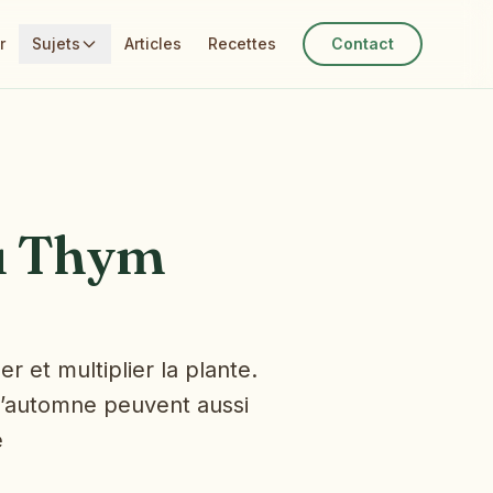
r
Sujets
Articles
Recettes
Contact
u Thym
r et multiplier la plante.
n d’automne peuvent aussi
e