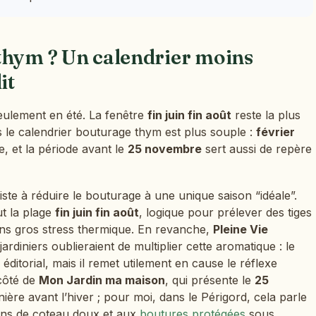
thym ? Un calendrier moins
it
ulement en été. La fenêtre
fin juin fin août
reste la plus
s le calendrier bouturage thym est plus souple :
février
e, et la période avant le
25 novembre
sert aussi de repère
siste à réduire le bouturage à une unique saison “idéale”.
ut la plage
fin juin fin août
, logique pour prélever des tiges
ans gros stress thermique. En revanche,
Pleine Vie
jardiniers oublieraient de multiplier cette aromatique : le
éditorial, mais il remet utilement en cause le réflexe
côté de
Mon Jardin ma maison
, qui présente le
25
re avant l’hiver ; pour moi, dans le Périgord, cela parle
dins de coteau doux et aux
boutures protégées
sous