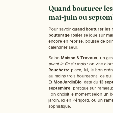
Quand bouturer les 
mai-juin ou septem
Pour savoir
quand bouturer les 
bouturage rosier
se joue sur
ma
encore en reprise, pousse de print
calendrier seul.
Selon
Maison & Travaux
, un ges
avant la fin du mois
: on vise alor
Rouchette
place, lui, le bon cr
au moins trois bourgeons, ce qui
Et
MonJardinBio
, daté du
13 sep
septembre
, pratique sur rameaux 
: on choisit le moment selon un boi
jardin, ici en Périgord, où un ra
sophistiqué.