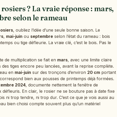
rosiers ? La vraie réponse : mars,
bre selon le rameau
rosiers
, oubliez l’idée d’une seule bonne saison. Le
rs
,
mai-juin
ou
septembre
selon l’état du rameau : bois
emps ou tige défleurie. La vraie clé, c’est le bois. Pas le
te de multiplication se fait en
mars
, avec une limite claire
s des tiges encore peu lancées, avant la reprise complète.
éneau en
mai-juin
sur des tronçons d’environ
20 cm
portant
 correspond bien aux pousses de printemps déjà formées.
tembre 2024
, documente nettement la fenêtre de
défleuris. En clair, le rosier ne se bouture pas à date fixe
s ni trop tendre, ni trop dur. C’est ce que je vois aussi au
meau bien choisi compte souvent plus qu’un matériel