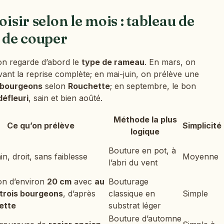
oisir selon le mois : tableau de
t de couper
’on regarde d’abord le
type de rameau
. En mars, on
ant la reprise complète; en mai-juin, on prélève une
s bourgeons
selon
Rouchette
; en septembre, le bon
éfleuri
, sain et bien aoûté.
Méthode la plus
Ce qu’on prélève
Simplicité
logique
Bouture en pot, à
in, droit, sans faiblesse
Moyenne
l’abri du vent
n d’environ
20 cm
avec
au
Bouturage
trois bourgeons
, d’après
classique en
Simple
ette
substrat léger
Bouture d’automne