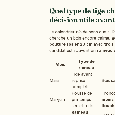
Quel type de tige ch
décision utile avan
Le calendrier n’a de sens que si l
cherche un bois encore calme, av
bouture rosier 20 cm
avec
troi
candidat est souvent un
rameau d
Type de
Mois
rameau
Tige avant
Mars
reprise
Bois sa
complète
Pousse de
Tronço
Mai-juin
printemps
moins 
semi-tendre
Rouch
Rameau