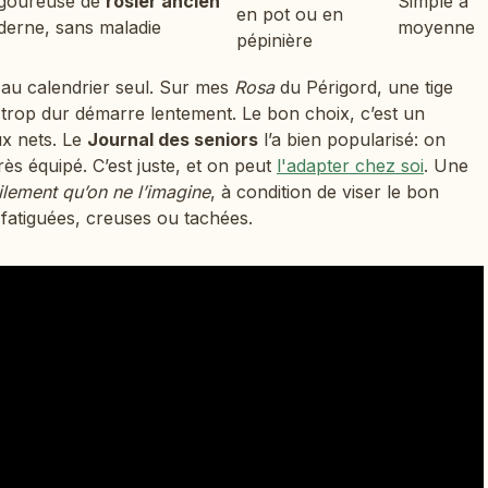
igoureuse de
rosier ancien
Simple à
en pot ou en
erne, sans maladie
moyenne
pépinière
as au calendrier seul. Sur mes
Rosa
du Périgord, une tige
s trop dur démarre lentement. Le bon choix, c’est un
x nets. Le
Journal des seniors
l’a bien popularisé: on
rès équipé. C’est juste, et on peut
l'adapter chez soi
. Une
ilement qu’on ne l’imagine
, à condition de viser le bon
es fatiguées, creuses ou tachées.