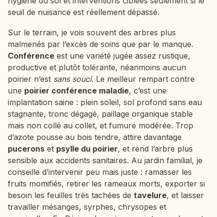
hygiène du sol et interventions ciblées seulement si le
seuil de nuisance est réellement dépassé.
Sur le terrain, je vois souvent des arbres plus
malmenés par l’excès de soins que par le manque.
Conférence
est une variété jugée assez rustique,
productive et plutôt tolérante, néanmoins aucun
poirier n’est
sans souci
. Le meilleur rempart contre
une
poirier conférence maladie
, c’est une
implantation saine : plein soleil, sol profond sans eau
stagnante, tronc dégagé, paillage organique stable
mais non collé au collet, et fumure modérée. Trop
d’azote pousse au bois tendre, attire davantage
pucerons
et
psylle du poirier
, et rend l’arbre plus
sensible aux accidents sanitaires. Au jardin familial, je
conseille d’intervenir peu mais juste : ramasser les
fruits momifiés, retirer les rameaux morts, exporter si
besoin les feuilles très tachées de
tavelure
, et laisser
travailler mésanges, syrphes, chrysopes et