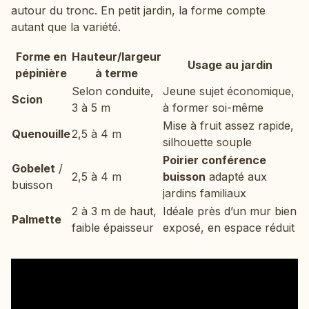
autour du tronc. En petit jardin, la forme compte
autant que la variété.
Forme en
Hauteur/largeur
Usage au jardin
pépinière
à terme
Selon conduite,
Jeune sujet économique,
Scion
3 à 5 m
à former soi-même
Mise à fruit assez rapide,
Quenouille
2,5 à 4 m
silhouette souple
Poirier conférence
Gobelet
/
2,5 à 4 m
buisson
adapté aux
buisson
jardins familiaux
2 à 3 m de haut,
Idéale près d’un mur bien
Palmette
faible épaisseur
exposé, en espace réduit