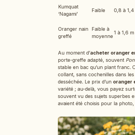
Kumquat
Faible
0,8 à 1,
‘Nagami’
Oranger nain
Faible à
1 à 1,6 m
greffé
moyenne
Au moment d’
acheter oranger e
porte-greffe adapté, souvent
Ponc
stable en bac qu’un plant franc. 
collant, sans cochenilles dans les 
desséchée. Le prix d’un
oranger 
variété ; au-delà, vous payez sur
souvent vu des sujets superbes en 
avaient été choisis pour la photo