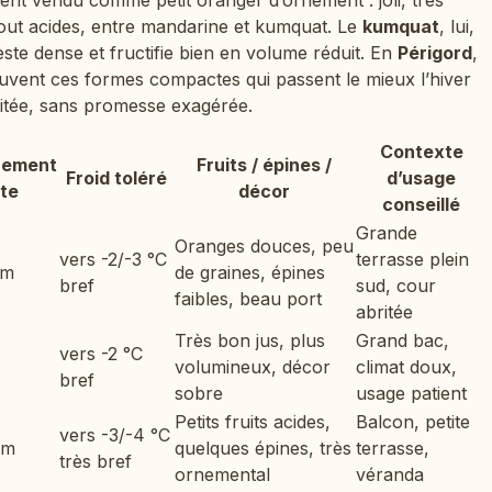
rtout acides, entre mandarine et kumquat. Le
kumquat
, lui,
este dense et fructifie bien en volume réduit. En
Périgord
,
ouvent ces formes compactes qui passent le mieux l’hiver
itée, sans promesse exagérée.
Contexte
rement
Fruits / épines /
Froid toléré
d’usage
te
décor
conseillé
Grande
Oranges douces, peu
vers -2/-3 °C
terrasse plein
 m
de graines, épines
bref
sud, cour
faibles, beau port
abritée
Très bon jus, plus
Grand bac,
vers -2 °C
volumineux, décor
climat doux,
bref
sobre
usage patient
Petits fruits acides,
Balcon, petite
vers -3/-4 °C
 m
quelques épines, très
terrasse,
très bref
ornemental
véranda