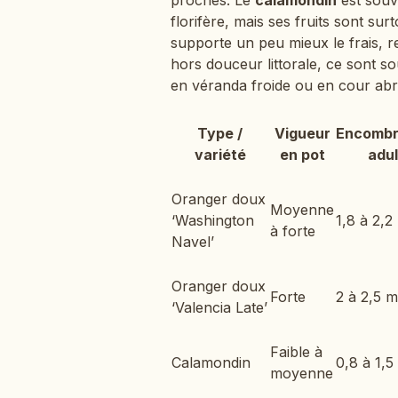
florifère, mais ses fruits sont su
supporte un peu mieux le frais, r
hors douceur littorale, ce sont s
en véranda froide ou en cour abr
Type /
Vigueur
Encomb
variété
en pot
adul
Oranger doux
Moyenne
‘Washington
1,8 à 2,2
à forte
Navel’
Oranger doux
Forte
2 à 2,5 m
‘Valencia Late’
Faible à
Calamondin
0,8 à 1,5
moyenne