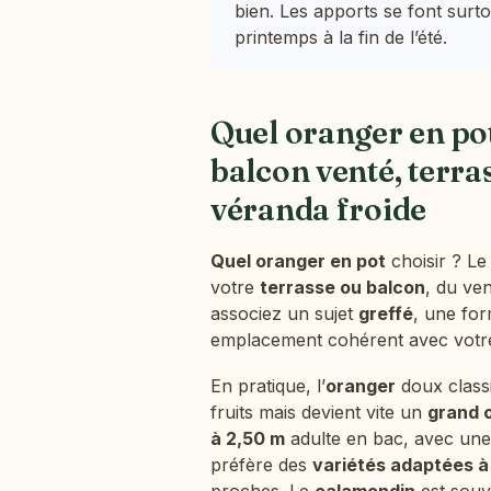
bien. Les apports se font surt
printemps à la fin de l’été.
Quel oranger en pot 
balcon venté, terras
véranda froide
Quel oranger en pot
choisir ? Le
votre
terrasse ou balcon
, du ven
associez un sujet
greffé
, une fo
emplacement cohérent avec votre
En pratique, l’
oranger
doux class
fruits mais devient vite un
grand 
à 2,50 m
adulte en bac, avec une
préfère des
variétés adaptées à 
proches. Le
calamondin
est souv