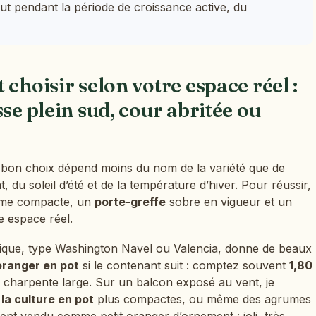
out pendant la période de croissance active, du
choisir selon votre espace réel :
se plein sud, cour abritée ou
 bon choix dépend moins du nom de la variété que de
t, du soleil d’été et de la température d’hiver. Pour réussir,
rme compacte, un
porte-greffe
sobre en vigueur et un
 espace réel.
ique, type Washington Navel ou Valencia, donne de beaux
oranger en pot
si le contenant suit : comptez souvent
1,80
 charpente large. Sur un balcon exposé au vent, je
la culture en pot
plus compactes, ou même des agrumes
ent vendu comme petit oranger d’ornement : joli, très