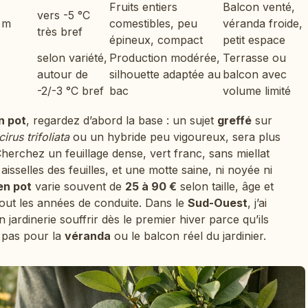
Fruits entiers
Balcon venté,
vers -5 °C
4 m
comestibles, peu
véranda froide,
très bref
épineux, compact
petit espace
selon variété,
Production modérée,
Terrasse ou
autour de
silhouette adaptée au
balcon avec
-2/-3 °C bref
bac
volume limité
n pot
, regardez d’abord la base : un sujet
greffé
sur
irus trifoliata
ou un hybride peu vigoureux, sera plus
Cherchez un feuillage dense, vert franc, sans miellat
aisselles des feuilles, et une motte saine, ni noyée ni
en pot
varie souvent de
25 à 90 €
selon taille, âge et
tout les années de conduite. Dans le
Sud-Ouest
, j’ai
jardinerie souffrir dès le premier hiver parce qu’ils
, pas pour la
véranda
ou le balcon réel du jardinier.