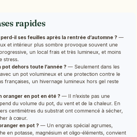
nses rapides
erd-il ses feuilles après la rentrée d’automne ?
—
eux et intérieur plus sombre provoque souvent une
progressive, un local frais et très lumineux, et moins
e stress.
 pot dehors toute l’année ?
— Seulement dans les
 avec un pot volumineux et une protection contre le
ons françaises, un hivernage lumineux hors gel reste
n oranger en pot en été ?
— Il n’existe pas une
épend du volume du pot, du vent et de la chaleur. En
iers centimètres du substrat ont commencé à sécher,
cher à cœur.
 oranger en pot ?
— Un engrais spécial agrumes,
che en potasse, magnésium et oligo-éléments, convient