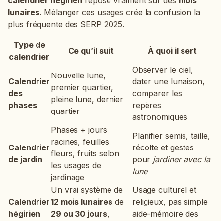
calendrier hégirien
repose vraiment sur des
mois
lunaires
. Mélanger ces usages crée la confusion la
plus fréquente des SERP 2025.
Type de
Ce qu’il suit
À quoi il sert
calendrier
Observer le ciel,
Nouvelle lune,
Calendrier
dater une lunaison,
premier quartier,
des
comparer les
pleine lune, dernier
phases
repères
quartier
astronomiques
Phases + jours
Planifier semis, taille,
racines, feuilles,
Calendrier
récolte et gestes
fleurs, fruits selon
de jardin
pour
jardiner avec la
les usages de
lune
jardinage
Un vrai système de
Usage culturel et
Calendrier
12 mois lunaires
de
religieux, pas simple
hégirien
29 ou 30 jours
,
aide-mémoire des