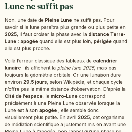
Lune ne suffit pas
Non, une date de
Pleine Lune
ne suffit pas. Pour
savoir si la lune paraîtra plus grande ou plus petite en
2025
, il faut croiser la phase avec la
distance Terre-
Lune
:
apogée
quand elle est plus loin,
périgée
quand
elle est plus proche.
Voilà l’erreur classique des tableaux de
calendrier
lunaire
: ils affichent la
pleine lune 2025
, mais pas
toujours la géométrie orbitale. Or une lunaison dure
environ
29,5 jours
, selon Wikipédia, et chaque cycle
n’offre pas la même distance d’observation. D’après la
Cité de l’espace
, la
micro-Lune
correspond
précisément à une Pleine Lune observée lorsque la
Lune est à son
apogée
; elle semble donc
visuellement plus petite. En avril
2025
, cet organisme
de médiation scientifique a justement mis en avant une
Pleine Lune à l’apogée, bon rappel qu’une phase ne