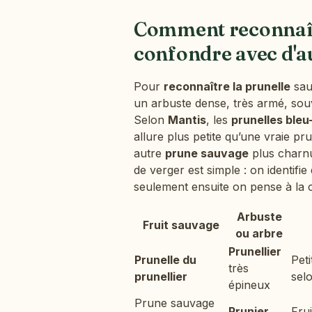
Comment reconnaîtr
confondre avec d'a
Pour
reconnaître la prunelle
sau
un arbuste dense, très armé, so
Selon
Mantis
, les
prunelles bleu
allure plus petite qu’une vraie pr
autre
prune sauvage
plus charnu
de verger est simple : on identifie d
seulement ensuite on pense à la cu
Arbuste
Fruit sauvage
ou arbre
Prunellier
Prunelle du
Peti
très
prunellier
sel
épineux
Prune sauvage
Prunier
Fru