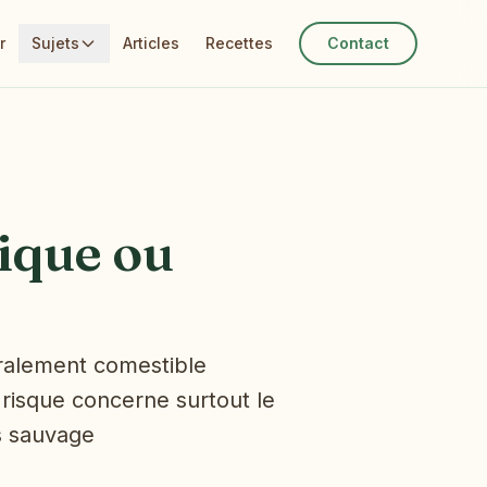
r
Sujets
Articles
Recettes
Contact
xique ou
éralement comestible
 risque concerne surtout le
ts sauvage