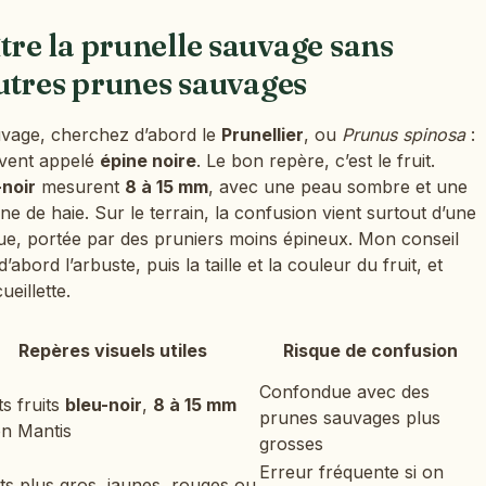
e la prunelle sauvage sans
utres prunes sauvages
vage, cherchez d’abord le
Prunellier
, ou
Prunus spinosa
:
uvent appelé
épine noire
. Le bon repère, c’est le fruit.
-noir
mesurent
8 à 15 mm
, avec une peau sombre et une
une de haie. Sur le terrain, la confusion vient surtout d’une
e, portée par des pruniers moins épineux. Mon conseil
’abord l’arbuste, puis la taille et la couleur du fruit, et
eillette.
Repères visuels utiles
Risque de confusion
Confondue avec des
ts fruits
bleu-noir
,
8 à 15 mm
prunes sauvages plus
on Mantis
grosses
Erreur fréquente si on
its plus gros, jaunes, rouges ou