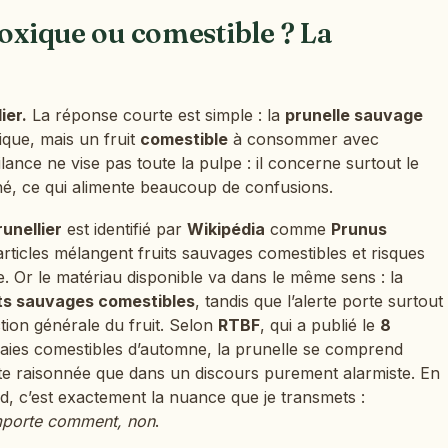
toxique ou comestible ? La
ier.
La réponse courte est simple : la
prunelle sauvage
ique, mais un fruit
comestible
à consommer avec
ilance ne vise pas toute la pulpe : il concerne surtout le
hé, ce qui alimente beaucoup de confusions.
runellier
est identifié par
Wikipédia
comme
Prunus
s articles mélangent fruits sauvages comestibles et risques
nte. Or le matériau disponible va dans le même sens : la
its sauvages comestibles
, tandis que l’alerte porte surtout
tion générale du fruit. Selon
RTBF
, qui a publié le
8
 baies comestibles d’automne, la prunelle se comprend
ette raisonnée que dans un discours purement alarmiste. En
, c’est exactement la nuance que je transmets :
mporte comment, non
.