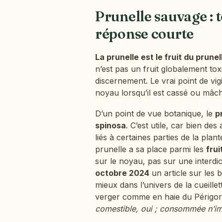
Prunelle sauvage : 
réponse courte
La prunelle est le fruit du prunell
n’est pas un fruit globalement tox
discernement. Le vrai point de vig
noyau lorsqu’il est cassé ou mâc
D’un point de vue botanique, le
p
spinosa
. C’est utile, car bien de
liés à certaines parties de la pla
prunelle a sa place parmi les
fru
sur le noyau, pas sur une interdic
octobre 2024
un article sur les
mieux dans l’univers de la cueill
verger comme en haie du Périgord
comestible, oui ; consommée n’i