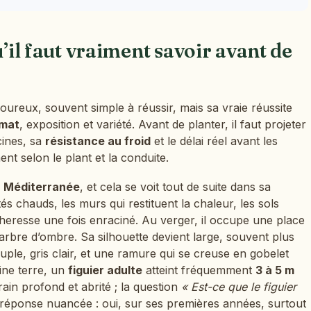
u’il faut vraiment savoir avant de
goureux, souvent simple à réussir, mais sa vraie réussite
imat
, exposition et variété. Avant de planter, il faut projeter
acines, sa
résistance au froid
et le délai réel avant les
ent selon le plant et la conduite.
a
Méditerranée
, et cela se voit tout de suite dans sa
és chauds, les murs qui restituent la chaleur, les sols
cheresse une fois enraciné. Au verger, il occupe une place
t arbre d’ombre. Sa silhouette devient large, souvent plus
uple, gris clair, et une ramure qui se creuse en gobelet
eine terre, un
figuier adulte
atteint fréquemment
3 à 5 m
ain profond et abrité ; la question
« Est-ce que le figuier
réponse nuancée : oui, sur ses premières années, surtout