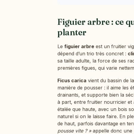
Figuier arbre : ce q
planter
Le
figuier arbre
est un fruitier vi
dépend d’un trio très concret :
cl
sa taille adulte, la force de ses r
premières figues, qui varie nettem
Ficus carica
vient du bassin de l
manière de pousser : il aime les ét
drainants, et supporte bien la sé
à part, entre fruitier nourricier e
étalée que haute, avec un bois so
naturel si on le laisse faire. En pl
de haut, parfois davantage en terr
pousse vite ? »
appelle donc une 