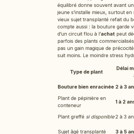
équilibré donne souvent avant un 
jeune s’installe mieux, surtout en
vieux sujet transplanté refait du 
compte aussi : la bouture garde v
d’un circuit flou à l’
achat
peut déc
parfois des plants commercialisés a
pas un gain magique de précocité. 
suit moins. Le moindre stress hydr
Délai 
Type de plant
Bouture bien enracinée
2 à 3 a
Plant de pépinière en
1 à 2 an
conteneur
Plant greffé
si disponible
2 à 3 an
Sujet âgé transplanté
3 à 5 a