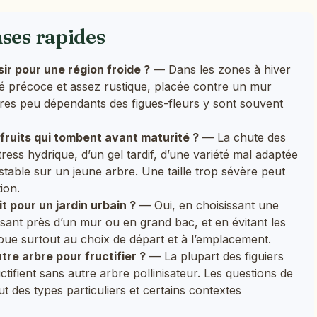
nses rapides
sir pour une région froide ?
— Dans les zones à hiver
é précoce et assez rustique, placée contre un mur
ères peu dépendants des figues-fleurs y sont souvent
 fruits qui tombent avant maturité ?
— La chute des
tress hydrique, d’un gel tardif, d’une variété mal adaptée
stable sur un jeune arbre. Une taille trop sévère peut
tion.
t pour un jardin urbain ?
— Oui, en choisissant une
sant près d’un mur ou en grand bac, et en évitant les
e joue surtout au choix de départ et à l’emplacement.
utre arbre pour fructifier ?
— La plupart des figuiers
tifient sans autre arbre pollinisateur. Les questions de
t des types particuliers et certains contextes