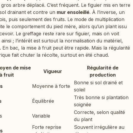
gros arbre déplacé. C’est fréquent. Le figuier mis en terre
 sol drainant et contre un
mur ensoleillé
. À l’inverse, un
bois, puis seulement des fruits. Le mode de multiplication
ite le comportement du pied mère, alors qu’un plant issu
evoir. Le greffage reste rare sur figuier, mais on voit
insi ; l’intérêt est surtout la normalisation du matériel,
En bac, la mise à fruit peut être rapide. Mais la régularité
ique fait chuter la récolte, surtout en été chaud.
moyen de mise
Régularité de
Vigueur
à fruit
production
Bonne si sol drainé et
ns
Moyenne à forte
soleil
Très bonne si plantation
s
Équilibrée
soignée
Correcte, selon qualité
s
Variable
du plant
Forte reprise
Souvent irrégulière au
ns