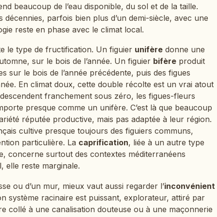
d beaucoup de l’eau disponible, du sol et de la taille.
urs décennies, parfois bien plus d’un demi-siècle, avec une
gie reste en phase avec le climat local.
te le type de fructification. Un figuier
unifère
donne une
automne, sur le bois de l’année. Un figuier
bifère
produit
es sur le bois de l’année précédente, puis des figues
née. En climat doux, cette double récolte est un vrai atout
 descendent franchement sous zéro, les figues-fleurs
comporte presque comme un unifère. C’est là que beaucoup
variété réputée productive, mais pas adaptée à leur région.
rançais cultive presque toujours des figuiers communs,
ention particulière. La
caprification
, liée à un autre type
age, concerne surtout des contextes méditerranéens
l, elle reste marginale.
sse ou d’un mur, mieux vaut aussi regarder l’
inconvénient
on système racinaire est puissant, explorateur, attiré par
r être collé à une canalisation douteuse ou à une maçonnerie