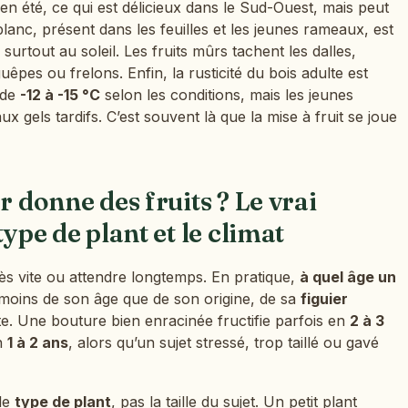
en été, ce qui est délicieux dans le Sud-Ouest, mais peut
 blanc, présent dans les feuilles et les jeunes rameaux, est
surtout au soleil. Les fruits mûrs tachent les dalles,
guêpes ou frelons. Enfin, la rusticité du bois adulte est
 de
-12 à -15 °C
selon les conditions, mais les jeunes
ux gels tardifs. C’est souvent là que la mise à fruit se joue
r donne des fruits ? Le vrai
type de plant et le climat
ès vite ou attendre longtemps. En pratique,
à quel âge un
oins de son âge que de son origine, de sa
figuier
ite. Une bouture bien enracinée fructifie parfois en
2 à 3
en
1 à 2 ans
, alors qu’un sujet stressé, trop taillé ou gavé
 le
type de plant
, pas la taille du sujet. Un petit plant