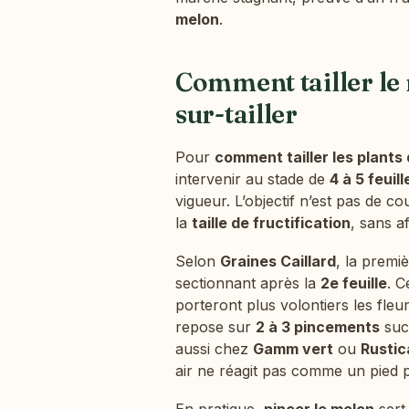
melon
.
Comment tailler le 
sur-tailler
Pour
comment tailler les plants
intervenir au stade de
4 à 5 feuill
vigueur. L’objectif n’est pas de cou
la
taille de fructification
, sans af
Selon
Graines Caillard
, la premi
sectionnant après la
2e feuille
. C
porteront plus volontiers les fleu
repose sur
2 à 3 pincements
succ
aussi chez
Gamm vert
ou
Rustic
air ne réagit pas comme un pied pa
En pratique,
pincer le melon
sert 