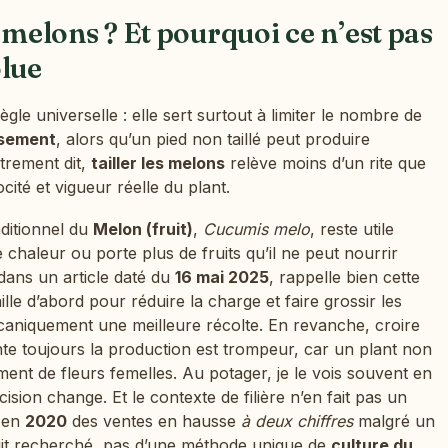
 melons ? Et pourquoi ce n’est pas
olue
gle universelle : elle sert surtout à limiter le nombre de
ssement
, alors qu’un pied non taillé peut produire
trement dit,
tailler les melons
relève moins d’un rite que
cité et vigueur réelle du plant.
aditionnel du
Melon (fruit)
,
Cucumis melo
, reste utile
 chaleur ou porte plus de fruits qu’il ne peut nourrir
 dans un article daté du
16 mai 2025
, rappelle bien cette
ille d’abord pour réduire la charge et faire grossir les
aniquement une meilleure récolte. En revanche, croire
te toujours la production est trompeur, car un plant non
ment de fleurs femelles. Au potager, je le vois souvent en
cision change. Et le contexte de filière n’en fait pas un
 en
2020
des ventes en hausse
à deux chiffres
malgré un
uit recherché, pas d’une méthode unique de
culture du