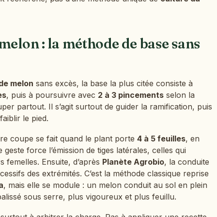
melon : la méthode de base sans
 de melon
sans excès, la base la plus citée consiste à
es
, puis à poursuivre avec
2 à 3 pincements
selon la
per partout. Il s’agit surtout de guider la ramification, puis
faiblir le pied.
ère coupe se fait quand le plant porte
4 à 5 feuilles
, en
e geste force l’émission de tiges latérales, celles qui
rs femelles. Ensuite, d’après
Planète Agrobio
, la conduite
essifs des extrémités. C’est la méthode classique reprise
a
, mais elle se module : un melon conduit au sol en plein
lissé sous serre, plus vigoureux et plus feuillu.
surtout à arbitrer la charge. Pas à appliquer une recette