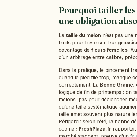
Pourquoi tailler les
une obligation abs
La
taille du melon
n’est pas une rè
fruits pour favoriser leur
grossi
davantage de
fleurs femelles
. Au
d’un arbitrage entre calibre, préco
Dans la pratique, le pincement tr
quand le pied file trop, manque de
correctement.
La Bonne Graine
,
logique de fin de printemps : on ta
melons, pas pour déclencher méc
qu’une taille systématique augmen
taillé émet souvent plus naturelle
Périgord : selon l’été, la bonne dé
dogme ;
FreshPlaza.fr
rapportait
marché stagnant, preuve d’un fr