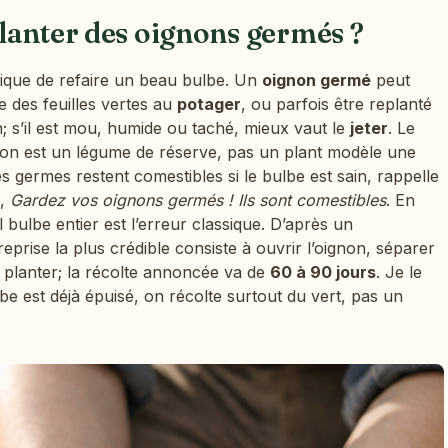
lanter des oignons germés ?
ique de refaire un beau bulbe. Un
oignon germé
peut
e des feuilles vertes au
potager
, ou parfois être replanté
in; s’il est mou, humide ou taché, mieux vaut le
jeter
. Le
ignon est un légume de réserve, pas un plant modèle une
es germes restent comestibles si le bulbe est sain, rappelle
,
Gardez vos oignons germés ! Ils sont comestibles
. En
bulbe entier est l’erreur classique. D’après un
 reprise la plus crédible consiste à ouvrir l’oignon, séparer
es planter; la récolte annoncée va de
60 à 90 jours
. Je le
be est déjà épuisé, on récolte surtout du vert, pas un