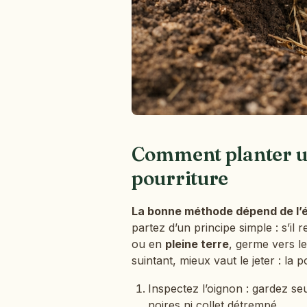
Comment planter un
pourriture
La bonne méthode dépend de l’é
partez d’un principe simple : s’il
ou en
pleine terre
, germe vers l
suintant, mieux vaut le jeter : la p
Inspectez l’oignon : gardez s
noires ni collet détrempé.