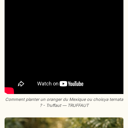
Comment planter un oranger du Mexique ou choisya ternata
? - Truffaut — TRUFFAUT