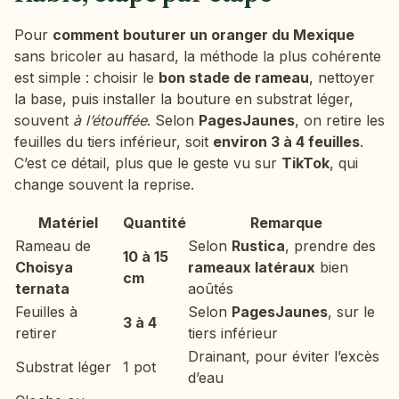
Pour
comment bouturer un oranger du Mexique
sans bricoler au hasard, la méthode la plus cohérente
est simple : choisir le
bon stade de rameau
, nettoyer
la base, puis installer la bouture en substrat léger,
souvent
à l’étouffée
. Selon
PagesJaunes
, on retire les
feuilles du tiers inférieur, soit
environ 3 à 4 feuilles
.
C’est ce détail, plus que le geste vu sur
TikTok
, qui
change souvent la reprise.
Matériel
Quantité
Remarque
Rameau de
Selon
Rustica
, prendre des
10 à 15
Choisya
rameaux latéraux
bien
cm
ternata
aoûtés
Feuilles à
Selon
PagesJaunes
, sur le
3 à 4
retirer
tiers inférieur
Drainant, pour éviter l’excès
Substrat léger
1 pot
d’eau