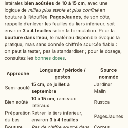
latérales
bien aoûtées
de
10 à 15 cm
, avec une
logique de
milieu plus stable et plus confiné
en
bouture à l’étouffée.
PagesJaunes
, de son côté,
rappelle d’enlever les feuilles du tiers inférieur, soit
environ
3 à 4 feuilles
selon la formulation. Pour la
bouture dans l’eau
, le matériau disponible évoque la
pratique, mais sans donnée chiffrée sourcée fiable :
on peut la tester, pas la standardiser ; pour le dosage,
consultez les
bonnes doses
.
Longueur / période /
Source
Approche
gestes
nommée
15 cm
, de
juillet à
Jardiner
Semi-aoûté
septembre
Malin
10 à 15 cm
, rameaux
Bien aoûté
Rustica
latéraux
Préparation
Retirer le tiers inférieur,
PagesJaunes
du bas
environ
3 à 4 feuilles
Bouture
Pas de chiffre sourcé dans
Corpus