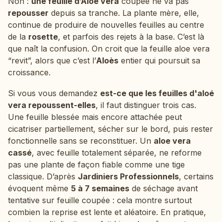
Non :
une feuille d’Aloe vera
coupée ne va pas
repousser
depuis sa tranche. La plante mère, elle,
continue de produire de nouvelles feuilles au centre
de la
rosette
, et parfois des rejets à la base. C’est là
que naît la confusion. On croit que la feuille aloe vera
“revit”, alors que c’est l’
Aloès
entier qui poursuit sa
croissance.
Si vous vous demandez
est-ce que les feuilles d'aloé
vera repoussent-elles
, il faut distinguer trois cas.
Une feuille blessée mais encore attachée peut
cicatriser partiellement, sécher sur le bord, puis rester
fonctionnelle sans se reconstituer. Un
aloe vera
cassé
, avec feuille totalement séparée, ne reforme
pas une plante de façon fiable comme une tige
classique. D’après
Jardiniers Professionnels
, certains
évoquent même
5 à 7 semaines
de séchage avant
tentative sur feuille coupée : cela montre surtout
combien la reprise est lente et aléatoire. En pratique,