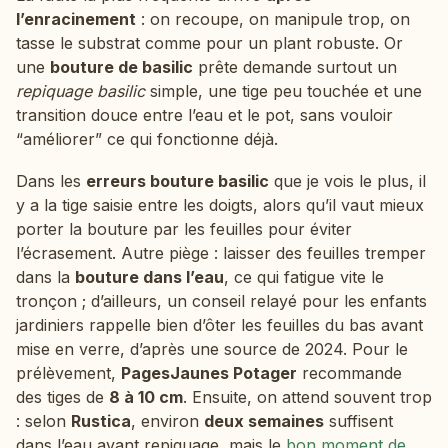
l’enracinement
: on recoupe, on manipule trop, on
tasse le substrat comme pour un plant robuste. Or
une
bouture de basilic
prête demande surtout un
repiquage basilic
simple, une tige peu touchée et une
transition douce entre l’eau et le pot, sans vouloir
“améliorer” ce qui fonctionne déjà.
Dans les
erreurs bouture basilic
que je vois le plus, il
y a la tige saisie entre les doigts, alors qu’il vaut mieux
porter la bouture par les feuilles pour éviter
l’écrasement. Autre piège : laisser des feuilles tremper
dans la
bouture dans l’eau
, ce qui fatigue vite le
tronçon ; d’ailleurs, un conseil relayé pour les enfants
jardiniers rappelle bien d’ôter les feuilles du bas avant
mise en verre, d’après une source de 2024. Pour le
prélèvement,
PagesJaunes Potager
recommande
des tiges de
8 à 10 cm
. Ensuite, on attend souvent trop
: selon
Rustica
, environ
deux semaines
suffisent
dans l’eau avant repiquage, mais le
bon moment de