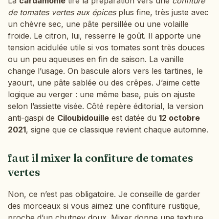
La
cardamome
tire la préparation vers une
confiture
de tomates vertes aux épices
plus fine, très juste avec
un chèvre sec, une pâte persillée ou une volaille
froide. Le citron, lui, resserre le goût. Il apporte une
tension acidulée utile si vos tomates sont très douces
ou un peu aqueuses en fin de saison. La vanille
change l’usage. On bascule alors vers les tartines, le
yaourt, une pâte sablée ou des crêpes. J’aime cette
logique au verger : une même base, puis on ajuste
selon l’assiette visée. Côté repère éditorial, la version
anti-gaspi de
Ciloubidouille
est datée du
12 octobre
2021
, signe que ce classique revient chaque automne.
faut il mixer la confiture de tomates
vertes
Non, ce n’est pas obligatoire. Je conseille de garder
des morceaux si vous aimez une confiture rustique,
proche d’un chutney doux. Mixer donne une texture