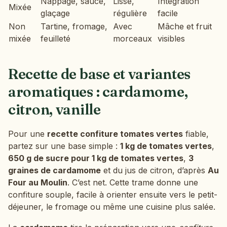
Nappage, sauce,
Lisse,
Intégration
Mixée
glaçage
régulière
facile
Non
Tartine, fromage,
Avec
Mâche et fruit
mixée
feuilleté
morceaux
visibles
Recette de base et variantes
aromatiques : cardamome,
citron, vanille
Pour une
recette confiture tomates vertes
fiable,
partez sur une base simple :
1 kg de tomates vertes
,
650 g de sucre pour 1 kg de tomates vertes
,
3
graines de cardamome
et du jus de citron, d’après
Au
Four au Moulin
. C’est net. Cette trame donne une
confiture souple, facile à orienter ensuite vers le petit-
déjeuner, le fromage ou même une cuisine plus salée.