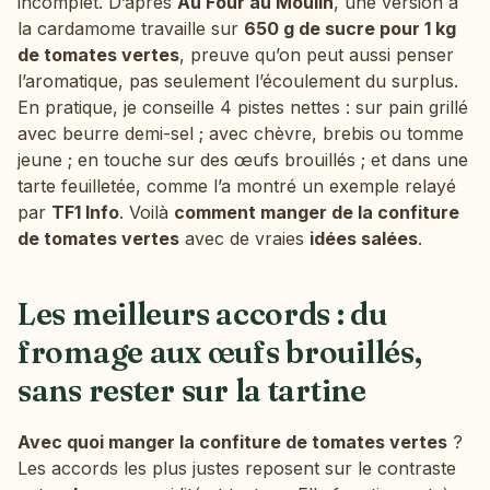
incomplet. D’après
Au Four au Moulin
, une version à
la cardamome travaille sur
650 g de sucre pour 1 kg
de tomates vertes
, preuve qu’on peut aussi penser
l’aromatique, pas seulement l’écoulement du surplus.
En pratique, je conseille 4 pistes nettes : sur pain grillé
avec beurre demi-sel ; avec chèvre, brebis ou tomme
jeune ; en touche sur des œufs brouillés ; et dans une
tarte feuilletée, comme l’a montré un exemple relayé
par
TF1 Info
. Voilà
comment manger de la confiture
de tomates vertes
avec de vraies
idées salées
.
Les meilleurs accords : du
fromage aux œufs brouillés,
sans rester sur la tartine
Avec quoi manger la confiture de tomates vertes
?
Les accords les plus justes reposent sur le contraste