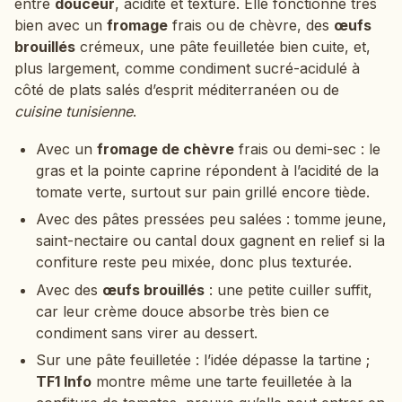
entre
douceur
, acidité et texture. Elle fonctionne très
bien avec un
fromage
frais ou de chèvre, des
œufs
brouillés
crémeux, une pâte feuilletée bien cuite, et,
plus largement, comme condiment sucré-acidulé à
côté de plats salés d’esprit méditerranéen ou de
cuisine tunisienne
.
Avec un
fromage de chèvre
frais ou demi-sec : le
gras et la pointe caprine répondent à l’acidité de la
tomate verte, surtout sur pain grillé encore tiède.
Avec des pâtes pressées peu salées : tomme jeune,
saint-nectaire ou cantal doux gagnent en relief si la
confiture reste peu mixée, donc plus texturée.
Avec des
œufs brouillés
: une petite cuiller suffit,
car leur crème douce absorbe très bien ce
condiment sans virer au dessert.
Sur une pâte feuilletée : l’idée dépasse la tartine ;
TF1 Info
montre même une tarte feuilletée à la